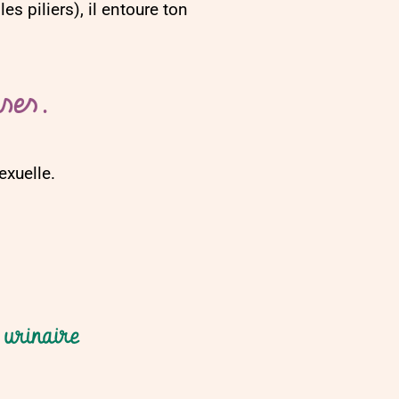
es piliers), il entoure ton
ses.
exuelle.