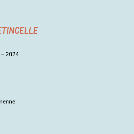
’ETINCELLE
3 – 2024
amenne